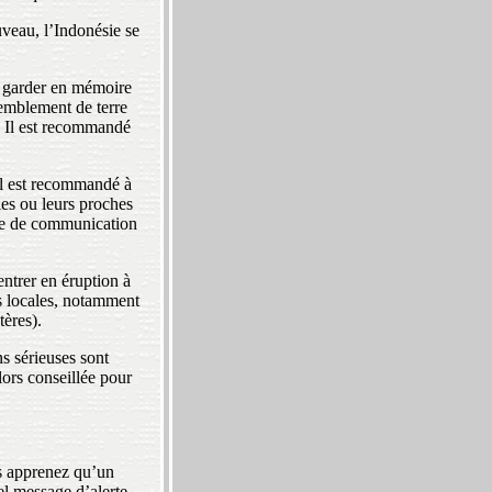
veau, l’Indonésie se
à garder en mémoire
remblement de terre
). Il est recommandé
 il est recommandé à
les ou leurs proches
lème de communication
entrer en éruption à
és locales, notamment
tères).
ns sérieuses sont
lors conseillée pour
s apprenez qu’un
el message d’alerte