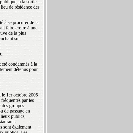
publique, à la sortie
 lieu de résidence des
té à se procurer de la
ait faire croire à une
euve de la plus
ouchant sur
t.
t été condamnés à la
ellement détenus pour
i le 1er octobre 2005
 fréquentés par les
ur des groupes
ou de passage en
 lieux publics,
staurants
is sont également
eux publics. Les