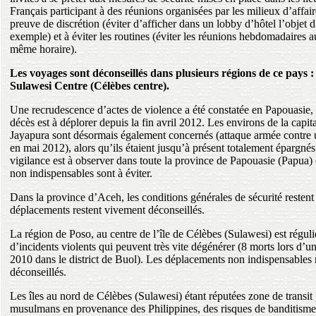
Français participant à des réunions organisées par les milieux d’affaire
preuve de discrétion (éviter d’afficher dans un lobby d’hôtel l’objet 
exemple) et à éviter les routines (éviter les réunions hebdomadaires 
même horaire).
Les voyages sont déconseillés dans plusieurs régions de ce pays 
Sulawesi Centre (Célèbes centre).
Une recrudescence d’actes de violence a été constatée en Papouasie,
décès est à déplorer depuis la fin avril 2012. Les environs de la capit
Jayapura sont désormais également concernés (attaque armée contre 
en mai 2012), alors qu’ils étaient jusqu’à présent totalement épargné
vigilance est à observer dans toute la province de Papouasie (Papua)
non indispensables sont à éviter.
Dans la province d’Aceh, les conditions générales de sécurité restent f
déplacements restent vivement déconseillés.
La région de Poso, au centre de l’île de Célèbes (Sulawesi) est réguli
d’incidents violents qui peuvent très vite dégénérer (8 morts lors d’
2010 dans le district de Buol). Les déplacements non indispensables 
déconseillés.
Les îles au nord de Célèbes (Sulawesi) étant réputées zone de transit
musulmans en provenance des Philippines, des risques de banditisme 