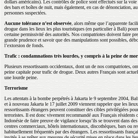
dollars américains). Les contrôles de police sont effectués sur la voie 
des bars et boîtes de nuit, mais également, en cas de dénonciation, au
personnes suspectées.
Aucune tolérance n’est observée
, alors même que l’apparente facili
drogue dans les lieux les plus touristiques (en particulier à Bali) pourr
certaine permissivité des autorités. Nos compatriotes doivent faire pr
grande prudence et savoir que des manipulations sont possibles, déb
l’extorsion de fonds.
Trafic : condamnations très lourdes, y compris à la peine de mor
Plusieurs ressortissants occidentaux, dont un de nos compatriotes, on
peine capitale pour trafic de drogue. Deux autres Français sont actu
une lourde peine.
Terrorisme
Les attentats à la bombe perpétrés à Jakarta le 9 septembre 2004, Bal
et à nouveau Jakarta le 17 juillet 2009 viennent rappeler que les lieux
ressortissants étrangers peuvent constituer des cibles privilégiées po
terroristes. Il est donc vivement recommandé aux Français résidents 
Indonésie de faire preuve de vigilance lorsqu’ils se trouvent dans des
centres commerciaux, hôtels internationaux, discothèques, bars ou re
habituellement fréquentés par des étrangers. Les ressortissants frança
invités à se prêter aux mesures de sécurité mises en place dans les li