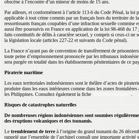
obscène à l’encontre d’un mineur de moins de 15 ans.
Par ailleurs, et conformément à l’article 113-6 du Code Pénal, la loi p
applicable à tout crime commis par un français hors du territoire de 
ressortissants français coupables d’une infraction sexuelle commise 
aussi être poursuivis en France en application de la loi 98-468 du 17
faits constitutifs de délits à caractère sexuel, y compris si ceux-ci ne
la législation locale (articles 227-22 et suivants du Code pénal).
La France n’ayant pas de convention de transfèrement de prisonniers
toute peine d’emprisonnement prononcée par les tribunaux indonésiens,
sera purgée en totalité dans les établissements pénitentiaires de ce pay
Piraterie maritime
Les eaux territoriales indonésiennes sont le théâtre d’actes de pirater
produire dans les eaux intérieures comme dans les zones frontalières 
les Philippines. Consultez également la fiche
"Piraterie maritime"
.
Risques de catastrophes naturelles
De nombreuses régions indonésiennes sont soumises régulièremen
des éruptions volcaniques et des tsunamis.
Le
tremblement de terre
à l’origine du grand tsunami du 26 décemb
rappelé que l’ensemble de l’archipel connaît une importante activité 