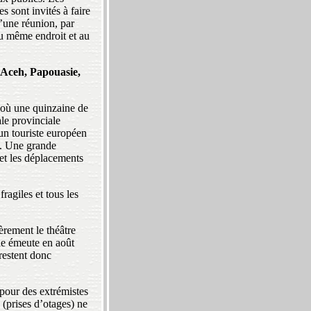
s sont invités à faire
d’une réunion, par
au même endroit et au
: Aceh, Papouasie,
 où une quinzaine de
ale provinciale
un touriste européen
s. Une grande
 et les déplacements
ragiles et tous les
èrement le théâtre
une émeute en août
restent donc
 pour des extrémistes
(prises d’otages) ne