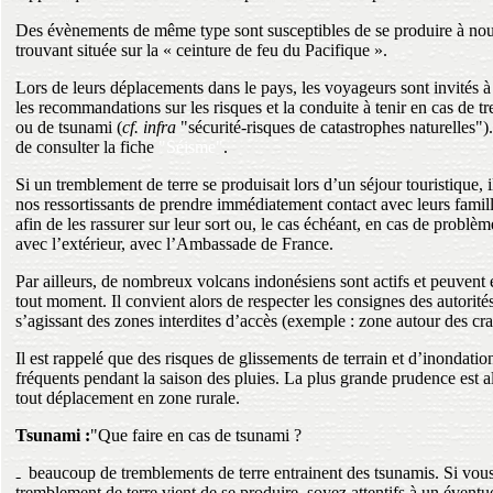
Des évènements de même type sont susceptibles de se produire à nou
trouvant située sur la « ceinture de feu du Pacifique ».
Lors de leurs déplacements dans le pays, les voyageurs sont invités 
les recommandations sur les risques et la conduite à tenir en cas de t
ou de tsunami (
cf. infra
"sécurité-risques de catastrophes naturelles"
de consulter la fiche
"Séisme"
.
Si un tremblement de terre se produisait lors d’un séjour touristique,
nos ressortissants de prendre immédiatement contact avec leurs famil
afin de les rassurer sur leur sort ou, le cas échéant, en cas de prob
avec l’extérieur, avec l’Ambassade de France.
Par ailleurs, de nombreux volcans indonésiens sont actifs et peuvent 
tout moment. Il convient alors de respecter les consignes des autorit
s’agissant des zones interdites d’accès (exemple : zone autour des cra
Il est rappelé que des risques de glissements de terrain et d’inondatio
fréquents pendant la saison des pluies. La plus grande prudence est a
tout déplacement en zone rurale.
Tsunami :
"Que faire en cas de tsunami ?
beaucoup de tremblements de terre entrainent des tsunamis. Si vou
tremblement de terre vient de se produire, soyez attentifs à un éventu