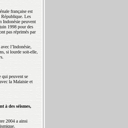
énale française est
la République. Les
en Indonésie peuvent
 juin 1998 pour des
 sont pas réprimés par
 avec l’Indonésie,
 si lourde soit-elle,
s.
ie qui peuvent se
avec la Malaisie et
t à des séismes,
re 2004 a ainsi
sismique.