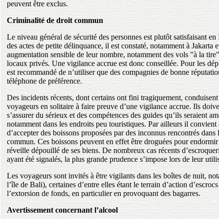
peuvent être exclus.
Criminalité de droit commun
Le niveau général de sécurité des personnes est plutôt satisfaisant en
des actes de petite délinquance, il est constaté, notamment à Jakarta e
augmentation sensible de leur nombre, notamment des vols "à la tire" 
locaux privés. Une vigilance accrue est donc conseillée. Pour les dépl
est recommandé de n’utiliser que des compagnies de bonne réputation
téléphone de préférence.
Des incidents récents, dont certains ont fini tragiquement, conduisent 
voyageurs en solitaire à faire preuve d’une vigilance accrue. Ils doive
s’assurer du sérieux et des compétences des guides qu’ils seraient a
notamment dans les endroits peu touristiques. Par ailleurs il convient
d’accepter des boissons proposées par des inconnus rencontrés dans l
commun. Ces boissons peuvent en effet être droguées pour endormir 
réveille dépouillé de ses biens. De nombreux cas récents d’escroqueri
ayant été signalés, la plus grande prudence s’impose lors de leur utili
Les voyageurs sont invités à être vigilants dans les boîtes de nuit, n
l’île de Bali), certaines d’entre elles étant le terrain d’action d’escroc
l’extorsion de fonds, en particulier en provoquant des bagarres.
Avertissement concernant l’alcool