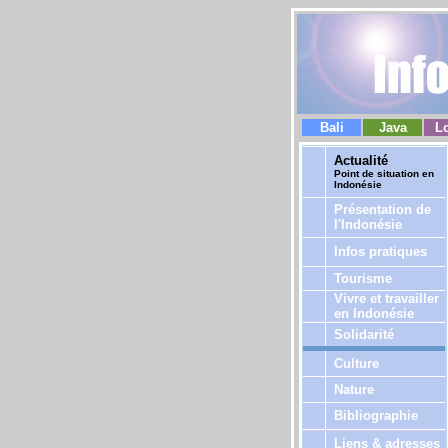
Bali
Java
L
Actualité
Point de situation en
Indonésie
Présentation de
l'Indonésie
Infos pratiques
Tourisme
Vivre et travailler
en Indonésie
Solidarité
Culture
Nature
Bibliographie
Liens & adresses