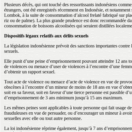
Plusieurs décès, qui ont touché des ressortissants indonésiens comme 
étrangers, ont été enregistrés récemment en Indonésie, et notamment su
Lombok, à la suite de consommation d’alcool frelaté fabriqué sur plac
riz ou de palme). La plus grande prudence est donc recommandée dan
consommation de boissons alcoolisées qui seraient distillées localeme
Dispositifs légaux relatifs aux délits sexuels
La législation indonésienne prévoit des sanctions importantes contre l
sexuels.
Elle punit d’une peine d’emprisonnement pouvant atteindre 12 ans to
de violences ou menace d’user de violences à l’encontre d’une femm
d’obtenir un rapport sexuel.
Tout acte de violence ou menace d’acte de violence en vue de provoq
obscènes à l’encontre d’un mineur de moins de 18 ans en vue d’obten
soit en sa faveur, soit en faveur d’une tierce personne est passible d’
d’emprisonnement de 3 ans minimum jusqu’à 15 ans maximum.
Les mêmes peines sont applicables à toute personne qui fait usage 
frauduleuses en vue de persuader, ou d’encourager un mineur à avoir 
sexuelles avec elle ou tout autre personne.
La loi indonésienne réprime également, jusqu’à 7 ans d’emprisonneme